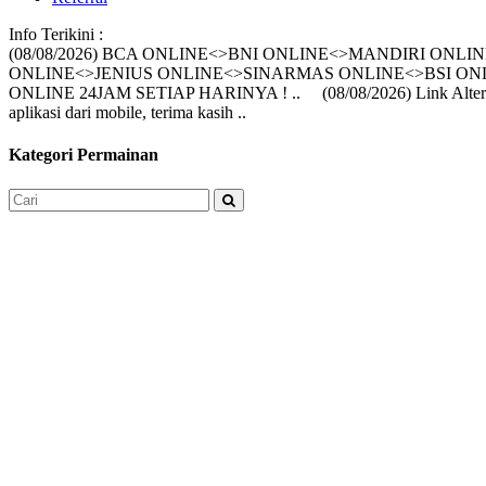
Info Terikini :
(08/08/2026)
BCA ONLINE<>BNI ONLINE<>MANDIRI ONLI
ONLINE<>JENIUS ONLINE<>SINARMAS ONLINE<>BSI O
ONLINE 24JAM SETIAP HARINYA ! ..
(08/08/2026)
Link Alte
aplikasi dari mobile, terima kasih ..
Kategori Permainan