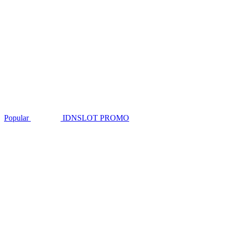
Popular
IDNSLOT
PROMO