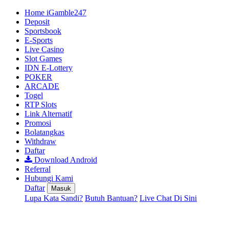
Home iGamble247
Deposit
Sportsbook
E-Sports
Live Casino
Slot Games
IDN E-Lottery
POKER
ARCADE
Togel
RTP Slots
Link Alternatif
Promosi
Bolatangkas
Withdraw
Daftar
Download Android
Referral
Hubungi Kami
Daftar
Masuk
Lupa Kata Sandi?
Butuh Bantuan?
Live Chat Di Sini