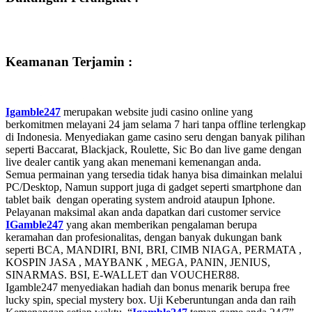
Keamanan Terjamin :
Igamble247
merupakan website judi casino online yang
berkomitmen melayani 24 jam selama 7 hari tanpa offline terlengkap
di Indonesia. Menyediakan game casino seru dengan banyak pilihan
seperti Baccarat, Blackjack, Roulette, Sic Bo dan live game dengan
live dealer cantik yang akan menemani kemenangan anda.
Semua permainan yang tersedia tidak hanya bisa dimainkan melalui
PC/Desktop, Namun support juga di gadget seperti smartphone dan
tablet baik dengan operating system android ataupun Iphone.
Pelayanan maksimal akan anda dapatkan dari customer service
IGamble247
yang akan memberikan pengalaman berupa
keramahan dan profesionalitas, dengan banyak dukungan bank
seperti BCA, MANDIRI, BNI, BRI, CIMB NIAGA, PERMATA ,
KOSPIN JASA , MAYBANK , MEGA, PANIN, JENIUS,
SINARMAS. BSI, E-WALLET dan VOUCHER88.
Igamble247 menyediakan hadiah dan bonus menarik berupa free
lucky spin, special mystery box. Uji Keberuntungan anda dan raih