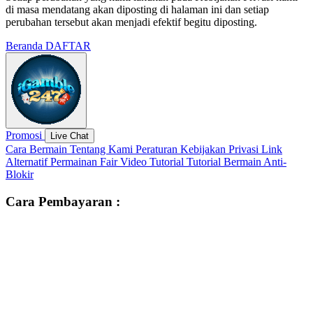
di masa mendatang akan diposting di halaman ini dan setiap
perubahan tersebut akan menjadi efektif begitu diposting.
Beranda
DAFTAR
Promosi
Live Chat
Cara Bermain
Tentang Kami
Peraturan
Kebijakan Privasi
Link
Alternatif
Permainan Fair
Video Tutorial
Tutorial Bermain
Anti-
Blokir
Cara Pembayaran :