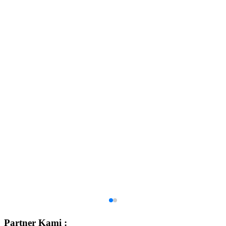
Partner Kami :