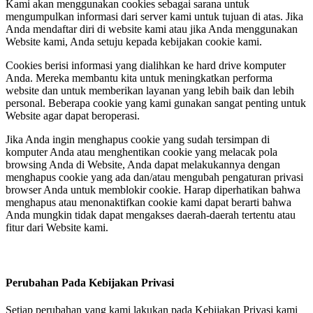
Kami akan menggunakan cookies sebagai sarana untuk
mengumpulkan informasi dari server kami untuk tujuan di atas. Jika
Anda mendaftar diri di website kami atau jika Anda menggunakan
Website kami, Anda setuju kepada kebijakan cookie kami.
Cookies berisi informasi yang dialihkan ke hard drive komputer
Anda. Mereka membantu kita untuk meningkatkan performa
website dan untuk memberikan layanan yang lebih baik dan lebih
personal. Beberapa cookie yang kami gunakan sangat penting untuk
Website agar dapat beroperasi.
Jika Anda ingin menghapus cookie yang sudah tersimpan di
komputer Anda atau menghentikan cookie yang melacak pola
browsing Anda di Website, Anda dapat melakukannya dengan
menghapus cookie yang ada dan/atau mengubah pengaturan privasi
browser Anda untuk memblokir cookie. Harap diperhatikan bahwa
menghapus atau menonaktifkan cookie kami dapat berarti bahwa
Anda mungkin tidak dapat mengakses daerah-daerah tertentu atau
fitur dari Website kami.
Perubahan Pada Kebijakan Privasi
Setiap perubahan yang kami lakukan pada Kebijakan Privasi kami