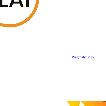
Pragmatic Play