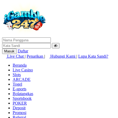
Daftar
Masuk
Live Chat
|
Penarikan
|
Hubungi Kami
|
Lupa Kata Sandi?
Beranda
Live Casino
Slots
ARCADE
Togel
E-sports
Bolatangkas
Sportsbook
POKER
Deposit
Promosi
Referral