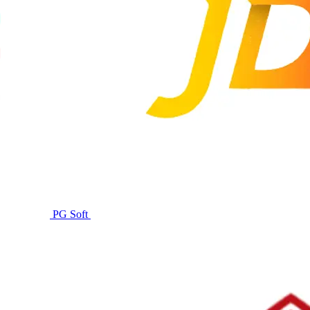
PG Soft