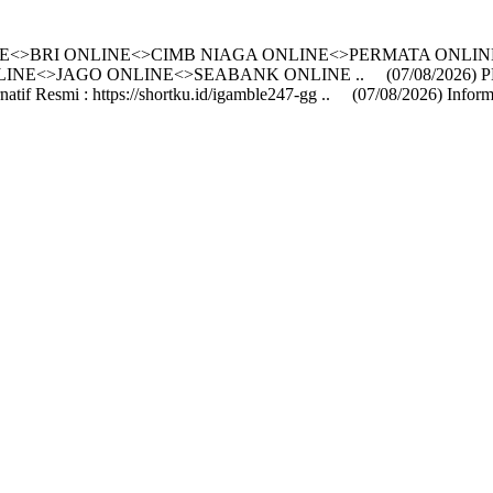
NE<>BRI ONLINE<>CIMB NIAGA ONLINE<>PERMATA ONL
NLINE<>JAGO ONLINE<>SEABANK ONLINE ..
(07/08/2026)
P
rnatif Resmi : https://shortku.id/igamble247-gg ..
(07/08/2026)
Inform