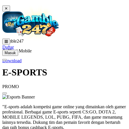
✕
igamble247
Daftar
Aplikasi Mobile
Masuk
Download
E-SPORTS
PROMO
"E-sports adalah kompetisi game online yang dimainkan oleh gamer
profesional. Berbagai game E-sports seperti CS:GO, DOTA 2,
MOBILE LEGENDS, LOL, PUBG, FIFA, dan game menantang
lainnya tersedia. Dukung tim dan pemain favorit dengan bertaruh
dan raih bonus cashback E-sports.